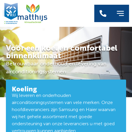
Voor een koel en comfortabel
binnenklimaat
Betrouwbaar onderhoud en levering van
airconditioningsystemen
Koeling
Wij leveren en onderhouden
airconditioningsystemen van vele merken. Onze
hoofdleveranciers zijn Samsung en Haier waarvan
wij het gehele assortiment met goede
ondersteuning van onze leveranciers u met goed
vertrouwen kunnen aanbieden.