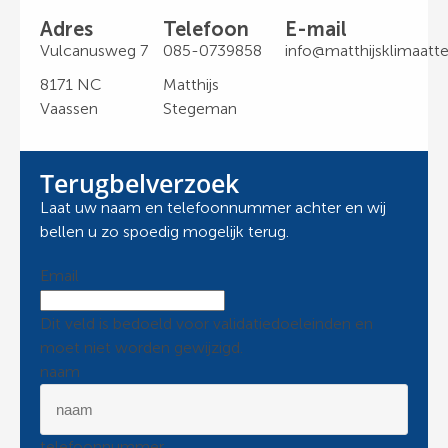
Adres
Telefoon
E-mail
Vulcanusweg 7
085-0739858
info@matthijsklimaatte
8171 NC
Matthijs
Vaassen
Stegeman
Terugbelverzoek
Laat uw naam en telefoonnummer achter en wij
bellen u zo spoedig mogelijk terug.
Email
Dit veld is bedoeld voor validatiedoeleinden en
moet niet worden gewijzigd.
naam
telefoonnummer