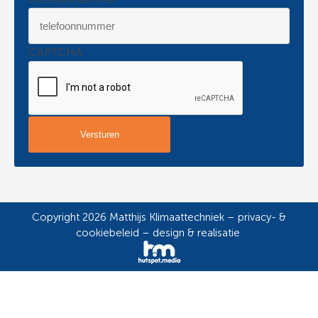
CAPTCHA
Copyright 2026 Matthijs Klimaattechniek –
privacy- &
cookiebeleid
–
design & realisatie