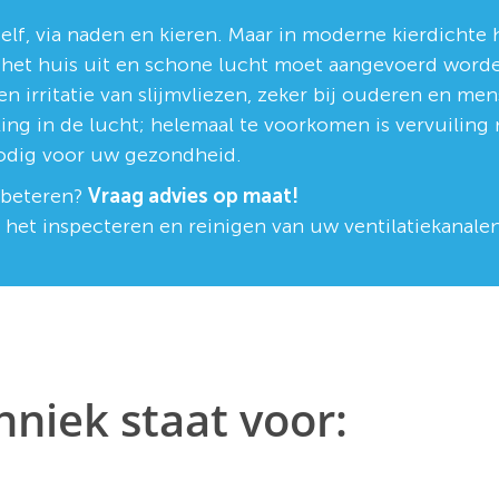
elf, via naden en kieren. Maar in moderne kierdichte 
t het huis uit en schone lucht moet aangevoerd worde
 irritatie van slijmvliezen, zeker bij ouderen en mense
ling in de lucht; helemaal te voorkomen is vervuiling n
 nodig voor uw gezondheid.
erbeteren?
Vraag advies op maat!
j het inspecteren en reinigen van uw ventilatiekanalen
hniek staat voor: