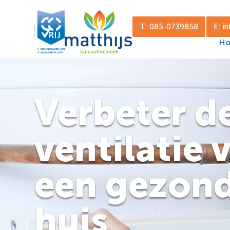
T: 085-0739858
E: i
H
Verbeter d
ventilatie 
een gezon
huis