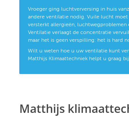
Vroeger ging luchtverversing in huis vanz
andere ventilatie nodig. Vuile lucht moe
versterkt allergieën, luchtwegproblemen en
Ventilatie verlaagt de concentratie vervui
maar het is geen verspilling: het is hard
Wilt u weten hoe u uw ventilatie kunt v
Matthijs Klimaattechniek helpt u graag bi
Matthijs klimaattec