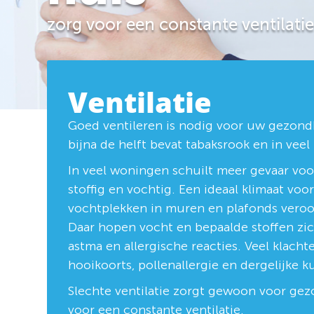
zorg voor een constante ventilatie
Ventilatie
Goed ventileren is nodig voor uw gezond
bijna de helft bevat tabaksrook en in veel
In veel woningen schuilt meer gevaar voo
stoffig en vochtig. Een ideaal klimaat voo
vochtplekken in muren en plafonds veroor
Daar hopen vocht en bepaalde stoffen zich
astma en allergische reacties. Veel klac
hooikoorts, pollenallergie en dergelijke k
Slechte ventilatie zorgt gewoon voor gez
voor een constante ventilatie.