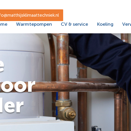
nfo@matthijsklimaattechniek.nl
ome
Warmtepompen
CV & service
Koeling
Ver
e
voor
der