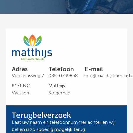
Adres
Telefoon
E-mail
Vulcanusweg 7
085-0739858
info@matthijsklimaatte
8171 NC
Matthijs
Vaassen
Stegeman
Terugbelverzoek
Laat uw naam en telefoonnummer achter en wij
bellen u zo spoedig mogelijk terug.