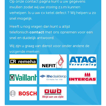
Op onze contact pagina kunt u uw gegevens
invullen zodat wij uw storing z.s.m kunnen
verhelpen. Is u uw cv ketel defect ? Wij helpen u zo
snel mogelijk.
Heeft u nog vragen dan kunt u altijd
telefonisch
contact
met ons opnemen voor een
snel en duidelijk antwoord.
Wij zijn u graag van dienst voor onder andere de
volgende merken: