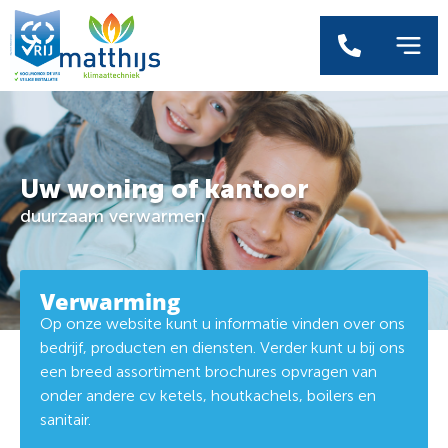
Uw woning of kantoor
duurzaam verwarmen
Verwarming
Op onze website kunt u informatie vinden over ons
bedrijf, producten en diensten. Verder kunt u bij ons
een breed assortiment brochures opvragen van
onder andere cv ketels, houtkachels, boilers en
sanitair.