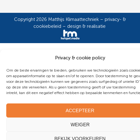
Copyright 2026 Matthijs Klimaattechniek –
privacy- &
cookiebeleid
–
design & realisatie
Privacy & cookie policy
Om de beste ervaringen te bieden, gebruiken we technologieën zoals cooki
om apparaatinformatie op te slaan en/of te openen. Door toestemming te ge
voor deze technologieën kunnen we gegevens zoals surfgedrag of unieke ID'
op deze site verwerken. Als u geen toestemming geeft of uw toestemming
intrekt, kan dit een negatief effect hebben op bepaalde kenmerken en functie
ACCEPTEER
WEIGER
BEKIJK VOORKEUREN